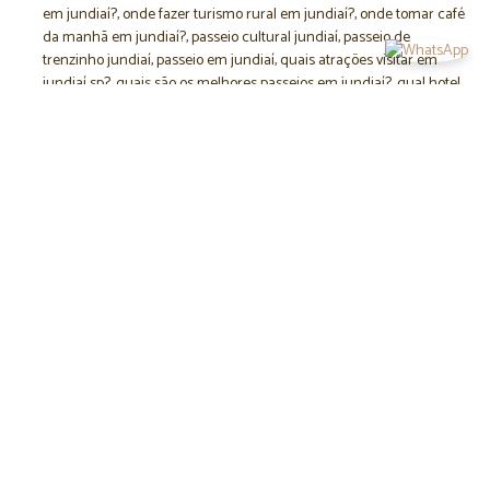
em jundiaí?
,
onde fazer turismo rural em jundiaí?
,
onde tomar café
da manhã em jundiaí?
,
passeio cultural jundiaí
,
passeio de
trenzinho jundiaí
,
passeio em jundiaí
,
quais atrações visitar em
jundiaí sp?
,
quais são os melhores passeios em jundiaí?
,
qual hotel
fazenda escolher em jundiaí?
,
quanto custa passeio na fazenda
nossa senhora da conceição?
,
restaurante em jundiaí
,
restaurante
rural em jundiaí
,
rota turística jundiaí
,
tem restaurante bom em
jundiaí?
,
turismo pedagógico jundiaí
,
turismo rural jundiaí
ENTRE EM CONTATO!
CATEGORIAS
Atrativos da fazenda
Café
Fazenda
Hospedagem
Pedagógico
Restaurante