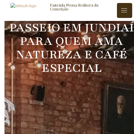
Fazenda Nossa Senhora da
Conceição
PASSEIO EM JUNDIAÍ
PARA QUEM AMA
ISTÓRIA
BLOG
CONTATO
NATUREZA E CAFÉ
ESPECIAL