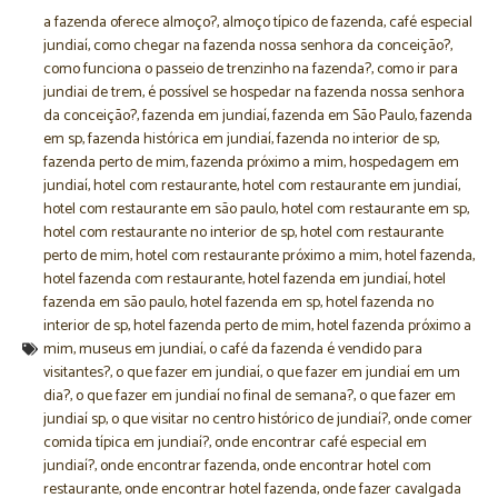
a fazenda oferece almoço?
,
almoço típico de fazenda
,
café especial
jundiaí
,
como chegar na fazenda nossa senhora da conceição?
,
como funciona o passeio de trenzinho na fazenda?
,
como ir para
jundiai de trem
,
é possível se hospedar na fazenda nossa senhora
da conceição?
,
fazenda em jundiaí
,
fazenda em São Paulo
,
fazenda
em sp
,
fazenda histórica em jundiaí
,
fazenda no interior de sp
,
fazenda perto de mim
,
fazenda próximo a mim
,
hospedagem em
jundiaí
,
hotel com restaurante
,
hotel com restaurante em jundiaí
,
hotel com restaurante em são paulo
,
hotel com restaurante em sp
,
hotel com restaurante no interior de sp
,
hotel com restaurante
perto de mim
,
hotel com restaurante próximo a mim
,
hotel fazenda
,
hotel fazenda com restaurante
,
hotel fazenda em jundiaí
,
hotel
fazenda em são paulo
,
hotel fazenda em sp
,
hotel fazenda no
interior de sp
,
hotel fazenda perto de mim
,
hotel fazenda próximo a
mim
,
museus em jundiaí
,
o café da fazenda é vendido para
visitantes?
,
o que fazer em jundiaí
,
o que fazer em jundiaí em um
dia?
,
o que fazer em jundiaí no final de semana?
,
o que fazer em
jundiaí sp
,
o que visitar no centro histórico de jundiaí?
,
onde comer
comida típica em jundiaí?
,
onde encontrar café especial em
jundiaí?
,
onde encontrar fazenda
,
onde encontrar hotel com
restaurante
,
onde encontrar hotel fazenda
,
onde fazer cavalgada