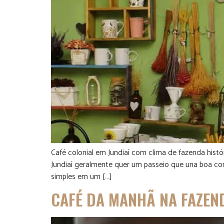
Café colonial em Jundiaí com clima de fazenda hist
Jundiaí geralmente quer um passeio que una boa co
simples em um […]
CAFÉ DA MANHÃ NA FAZEND