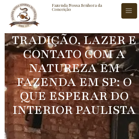
Fazenda Nossa Senhora da
Conceição
TRADIÇÃO, LAZER E
ISTÓRIA
BLOG
CONTATO
CONTATO COM A
NATUREZA EM
FAZENDA EM SP: O
QUE ESPERAR DO
INTERIOR PAULISTA