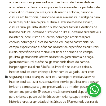
ambientes rurais preservados
,
ambientes sustentáveis de lazer
,
atividades ao ar livre no campo
,
aventuras no interior paulista
,
café
colonial no interior paulista
,
café da manhã colonial
,
campo e
cultura em harmonia
,
campos de lazer e aventura
,
cavalgada para
iniciantes
,
culinária caipira
,
cultura e lazer no mesmo espaço
,
cultura rural paulista
,
destino histórico para famílias
,
destinos de
turismo cultural
,
destinos históricos no Brasil
,
destinos sustentáveis
no interior
,
ecoturismo educativo
,
educação ambiental para
escolas
,
educação lúdica no campo
,
educação patrimonial no
campo
,
experiências autênticas no interior
,
experiências culturais
rurais
,
experiências no meio rural
,
final de semana no campo
paulista
,
gastronomia afetiva no interior
,
gastronomia da roça
,
gastronomia rural autêntica
,
gastronomia típica do campo
,
hospedagem rural em São Paulo
,
imersão na cultura caipira
,
interior paulista com crianças
,
lazer com cavalgada
,
lazer com
segurança para crianças
,
lazer educativo para escolas
,
lazer no
interior paulista
,
lazer sustentável no interior paulista
,
onde passar
férias no campo
,
paisagens preservadas do interior
,
passeio de fim
de semana perto de SP
,
passeio histórico em Jundiaí
,
passeio rural
para crianças
,
passeios históricos com crianças
,
patrimônio
histórico rural
,
propriedades históricas de SP
,
propriedades rurais