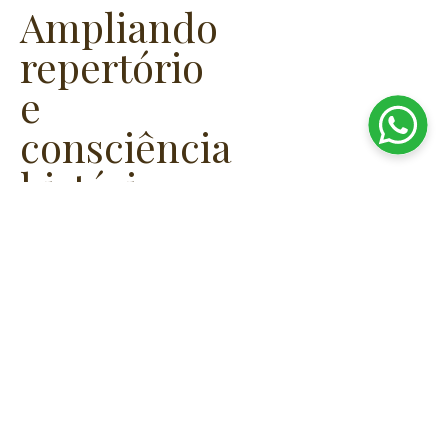
Ampliando
repertório
e
consciência
histórica
A proposta de um
museu inserido no
contexto rural não é
apenas transmitir fatos
— é despertar
consciência sobre os
processos que
moldaram o presente.
Ao visitar um museu
em fazenda, o visitante
passa a compreender
as relações entre