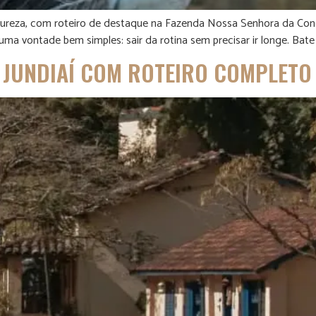
atureza, com roteiro de destaque na Fazenda Nossa Senhora da Con
uma vontade bem simples: sair da rotina sem precisar ir longe. Bate
M JUNDIAÍ COM ROTEIRO COMPLETO