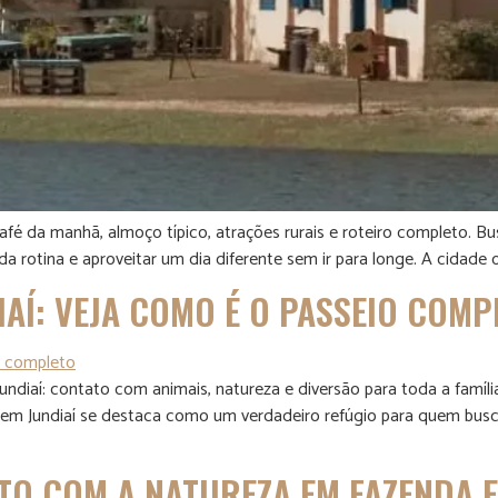
fé da manhã, almoço típico, atrações rurais e roteiro completo. Bu
rotina e aproveitar um dia diferente sem ir para longe. A cidade of
IAÍ: VEJA COMO É O PASSEIO COMP
diaí: contato com animais, natureza e diversão para toda a família.
nha em Jundiaí se destaca como um verdadeiro refúgio para quem b
TO COM A NATUREZA EM FAZENDA 