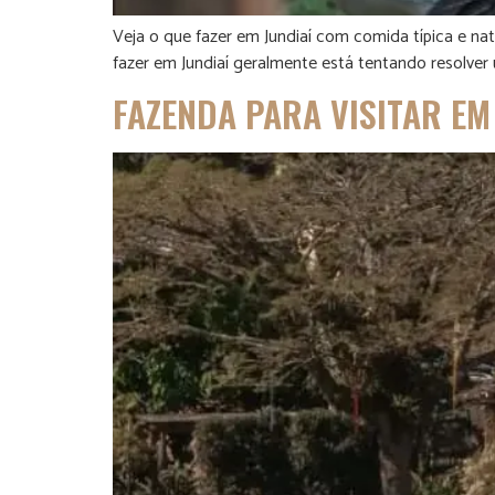
Veja o que fazer em Jundiaí com comida típica e n
fazer em Jundiaí geralmente está tentando resolver 
FAZENDA PARA VISITAR E