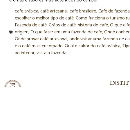
aromas e sabores mais autênticos do campo!
café arábica
,
café artesanal
,
café brasileiro
,
Café de fazenda
escolher o melhor tipo de café
,
Como funciona o turismo ru
Fazenda de café
,
Grãos de café
,
história do café
,
O que dife
origem
,
O que fazer em uma fazenda de café
,
Onde conhece
Onde provar café artesanal
,
onde visitar uma fazenda de ca
é o café mais encorpado
,
Qual o sabor do café arábica
,
Tip
ao interior
,
visita à fazenda
INSTI
Hom
Quem
Faze
Conta