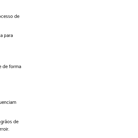
rocesso de
da para
ge de forma
luenciam
 grãos de
roir.