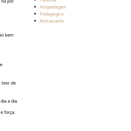
Fazenda
e há por
Hospedagem
Pedagógico
Restaurante
são bem
 e
 teor de
dia a dia.
e força,