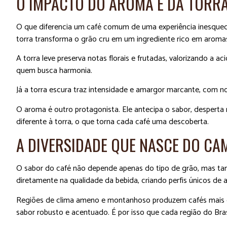
O IMPACTO DO AROMA E DA TORR
O que diferencia um café comum de uma experiência inesquecí
torra transforma o grão cru em um ingrediente rico em aromas
A torra leve preserva notas florais e frutadas, valorizando a ac
quem busca harmonia.
Já a torra escura traz intensidade e amargor marcante, com 
O aroma é outro protagonista. Ele antecipa o sabor, desperta
diferente à torra, o que torna cada café uma descoberta.
A DIVERSIDADE QUE NASCE DO CA
O sabor do café não depende apenas do tipo de grão, mas tam
diretamente na qualidade da bebida, criando perfis únicos de 
Regiões de clima ameno e montanhoso produzem cafés mais de
sabor robusto e acentuado. É por isso que cada região do Brasi