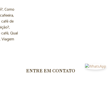
é?
,
Como
 cafeeira
,
 café de
eição?
,
 café
,
Qual
,
Viagem
ENTRE EM CONTATO
CONTATO