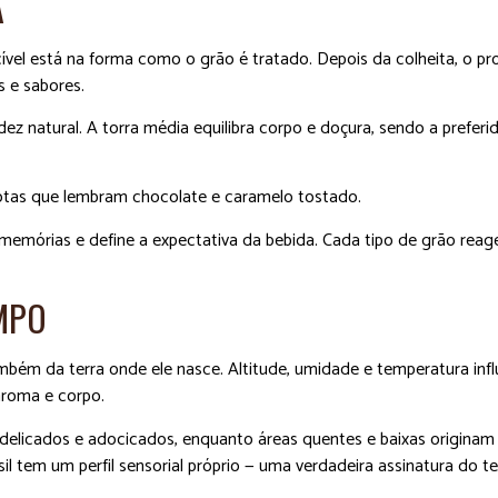
A
vel está na forma como o grão é tratado. Depois da colheita, o p
 e sabores.
idez natural. A torra média equilibra corpo e doçura, sendo a preferi
notas que lembram chocolate e caramelo tostado.
 memórias e define a expectativa da bebida. Cada tipo de grão rea
MPO
bém da terra onde ele nasce. Altitude, umidade e temperatura inf
aroma e corpo.
licados e adocicados, enquanto áreas quentes e baixas originam
l tem um perfil sensorial próprio — uma verdadeira assinatura do ter