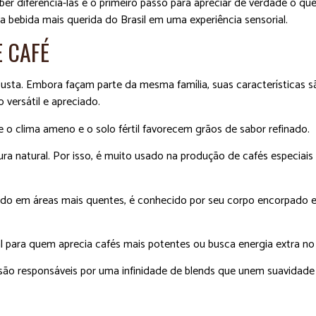
er diferenciá-las é o primeiro passo para apreciar de verdade o qu
bebida mais querida do Brasil em uma experiência sensorial.
E CAFÉ
usta. Embora façam parte da mesma família, suas características 
 versátil e apreciado.
de o clima ameno e o solo fértil favorecem grãos de sabor refinado.
ura natural. Por isso, é muito usado na produção de cafés especiais
ido em áreas mais quentes, é conhecido por seu corpo encorpado e
l para quem aprecia cafés mais potentes ou busca energia extra no 
são responsáveis por uma infinidade de blends que unem suavidade 