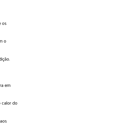
e os
am o
dição.
rra em
 calor do
 aos