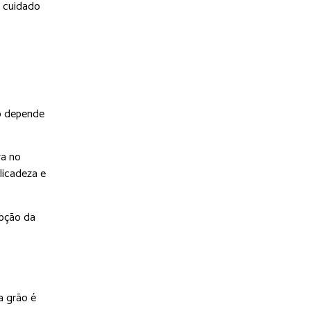
o cuidado
do depende
ra no
licadeza e
epção da
a grão é