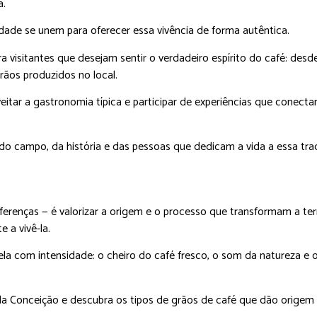
a.
dade se unem para oferecer essa vivência de forma autêntica.
a visitantes que desejam sentir o verdadeiro espírito do café: desd
ãos produzidos no local.
itar a gastronomia típica e participar de experiências que conect
 do campo, da história e das pessoas que dedicam a vida a essa tra
ferenças — é valorizar a origem e o processo que transformam a te
 a vivê-la.
la com intensidade: o cheiro do café fresco, o som da natureza e o
 da Conceição e descubra os tipos de grãos de café que dão origem