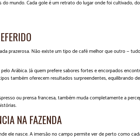
s do mundo. Cada gole é um retrato do lugar onde foi cultivado, d
REFERIDO
ada prazerosa. Não existe um tipo de café melhor que outro — tu
pelo Arábica. Já quem prefere sabores fortes e encorpados encont
 tipos também oferecem resultados surpreendentes, equilibrando de
espresso ou prensa francesa, também muda completamente a perc
istórias.
NCIA NA FAZENDA
nde ele nasce. A imersão no campo permite ver de perto como cad