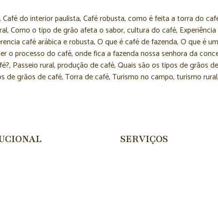
,
Café do interior paulista
,
Café robusta
,
como é feita a torra do caf
ral
,
Como o tipo de grão afeta o sabor
,
cultura do café
,
Experiência
rencia café arábica e robusta
,
O que é café de fazenda
,
O que é um
r o processo do café
,
onde fica a fazenda nossa senhora da conc
fé?
,
Passeio rural
,
produção de café
,
Quais são os tipos de grãos de
os de grãos de café
,
Torra de café
,
Turismo no campo
,
turismo rural
TUCIONAL
SERVIÇOS
e
Passeios
 Somos
Museu
nda
Hospedagem
to
Sabores & Artesanato