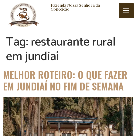
Fazenda Nossa Senhora da
Conceição
Tag:
restaurante rural
ISTÓRIA
BLOG
CONTATO
em jundiaí
MELHOR ROTEIRO: O QUE FAZER
EM JUNDIAÍ NO FIM DE SEMANA