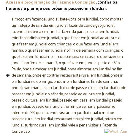
Acesse a programação da Fazenda Conceição
, confira os
horários e planeje seu próximo passeio em Jundiaí.
almoço em fazenda Jundiaí
,
bate-volta para Jundiaí
,
como montar
um roteiro de um dia em Jundiaí
,
fazenda conceição jundiaí
,
fazenda histórica em jundiaí
,
fazenda para passear em Jundiaí
,
mini fazendinha em jundiaí
,
o que fazer em Jundiaí ao ar livre
,
o
que fazer em Jundiaí com crianças
,
o que fazer em jundiaí em
família
,
o que fazer em Jundiaí no fim de semana com crianças
,
o
que fazer em Jundiaí no fim de semana em casal
,
o que fazer em
jundiaí no fim de semana?
,
o que fazer em Jundiaí perto de São
Paulo
,
onde almoçar em jundiaí
,
onde almoçar em Jundiaí no fim
de semana
,
onde encontrar restaurante rural em Jundiaí
,
onde ir
em Jundiaí no domingo
,
onde ir em Jundiaí no fim de semana
,
onde levar crianças em Jundiaí
,
onde passar o dia em Jundiaí
,
onde
passear em Jundiaí no sábado
,
passeio ao ar livre em Jundiaí
,
passeio cultural em Jundiaí
,
passeio em casal em Jundiaí
,
passeio
em jundiaí
,
passeio em Jundiaí no fim de semana
,
passeio no
interior de SP
,
qual fazenda visitar em jundiaí
,
qual o melhor
passeio rural em Jundiaí
,
restaurante rural em jundiaí
,
roteiro em
jundiaí
,
turismo rural em jundiaí
,
vale a pena visitar a Fazenda
Conceição