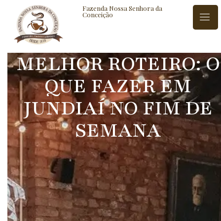
Fazenda Nossa Senhora da
Conceição
MELHOR ROTEIRO: O
ISTÓRIA
BLOG
CONTATO
QUE FAZER EM
JUNDIAÍ NO FIM DE
SEMANA