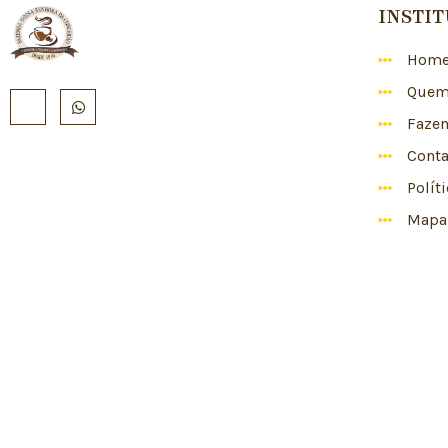
INSTI
Hom
Quem
Faze
Conta
Polít
Mapa 