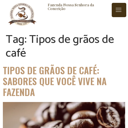
Fazenda Nossa Senhora da
Conceição
Tag:
Tipos de grãos de
ISTÓRIA
BLOG
CONTATO
café
TIPOS DE GRÃOS DE CAFÉ:
SABORES QUE VOCÊ VIVE NA
FAZENDA