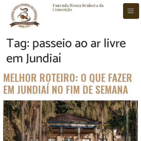
Fazenda Nossa Senhora da
Conceição
Tag:
passeio ao ar livre
ISTÓRIA
BLOG
CONTATO
em Jundiaí
MELHOR ROTEIRO: O QUE FAZER
EM JUNDIAÍ NO FIM DE SEMANA