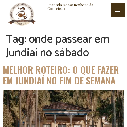
Fazenda Nossa Senhora da
Conceição
Tag:
onde passear em
ISTÓRIA
BLOG
CONTATO
Jundiaí no sábado
MELHOR ROTEIRO: O QUE FAZER
EM JUNDIAÍ NO FIM DE SEMANA