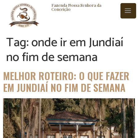
Fazenda Nossa Senhora da
Conceição
Tag:
onde ir em Jundiaí
ISTÓRIA
BLOG
CONTATO
no fim de semana
MELHOR ROTEIRO: O QUE FAZER
EM JUNDIAÍ NO FIM DE SEMANA