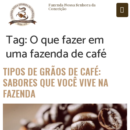
Fazenda Nossa Senhora da
Conceição
Tag:
O que fazer em
ISTÓRIA
BLOG
CONTATO
uma fazenda de café
TIPOS DE GRÃOS DE CAFÉ:
SABORES QUE VOCÊ VIVE NA
FAZENDA