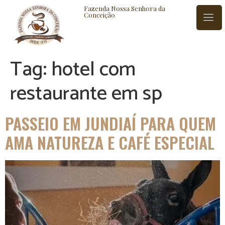
Fazenda Nossa Senhora da
Conceição
Tag:
hotel com
ISTÓRIA
BLOG
CONTATO
restaurante em sp
PASSEIO EM JUNDIAÍ PARA QUEM
AMA NATUREZA E CAFÉ ESPECIAL