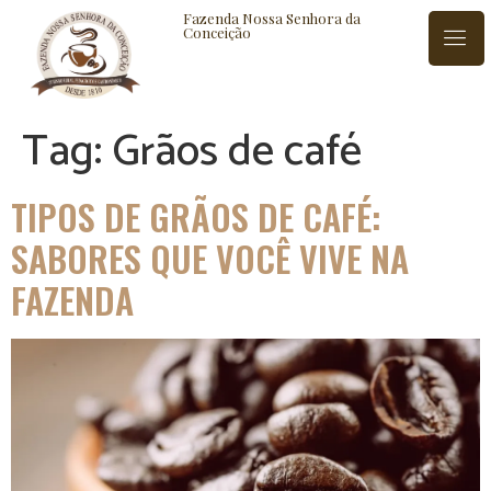
Fazenda Nossa Senhora da
Conceição
Tag:
Grãos de café
ISTÓRIA
BLOG
CONTATO
TIPOS DE GRÃOS DE CAFÉ:
SABORES QUE VOCÊ VIVE NA
FAZENDA