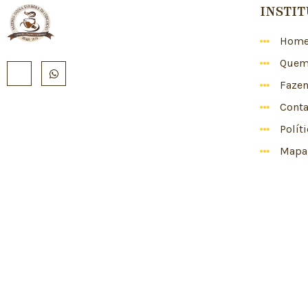
INSTI
Hom
Quem
Faze
Conta
Polít
Mapa 