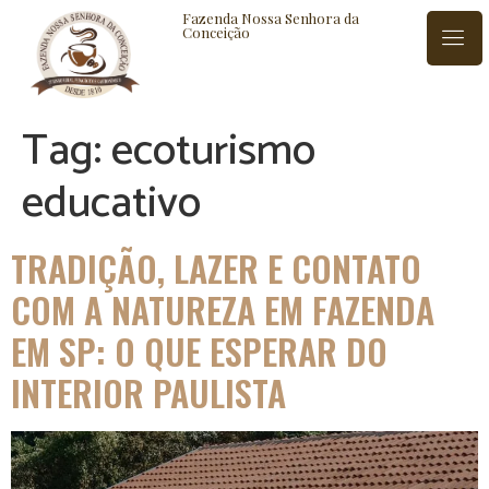
Fazenda Nossa Senhora da
Conceição
Tag:
ecoturismo
ISTÓRIA
BLOG
CONTATO
educativo
TRADIÇÃO, LAZER E CONTATO
COM A NATUREZA EM FAZENDA
EM SP: O QUE ESPERAR DO
INTERIOR PAULISTA