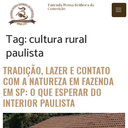
Fazenda Nossa Senhora da
Conceição
Tag:
cultura rural
ISTÓRIA
BLOG
CONTATO
paulista
TRADIÇÃO, LAZER E CONTATO
COM A NATUREZA EM FAZENDA
EM SP: O QUE ESPERAR DO
INTERIOR PAULISTA