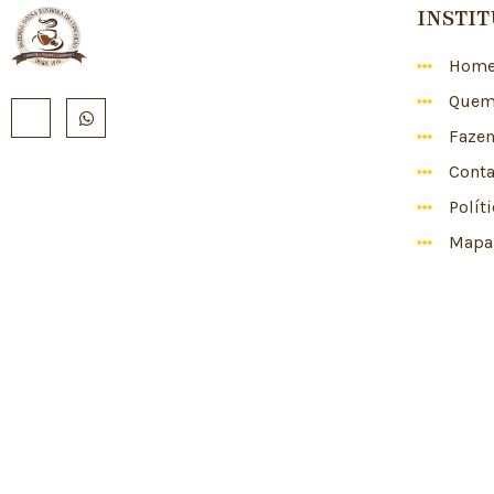
INSTI
Hom
Quem
Faze
Conta
Polít
Mapa 