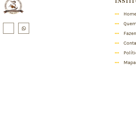
INSTI
Hom
Quem
Faze
Conta
Polít
Mapa 