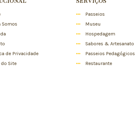
TUCIONAL
SERVIÇOS
e
Passeios
 Somos
Museu
nda
Hospedagem
to
Sabores & Artesanato
ica de Privacidade
Passeios Pedagógicos
do Site
Restaurante