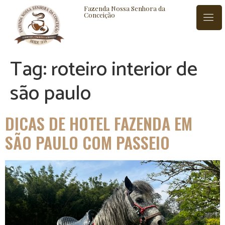
Fazenda Nossa Senhora da
Conceição
Tag:
roteiro interior de
ISTÓRIA
BLOG
CONTATO
são paulo
DICAS DE HOTEL FAZENDA EM
SÃO PAULO COM PASSEIO