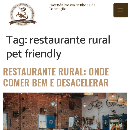
Fazenda Nossa Senhora da
Conceição
Tag:
restaurante rural
ISTÓRIA
BLOG
CONTATO
pet friendly
RESTAURANTE RURAL: ONDE
COMER BEM E DESACELERAR