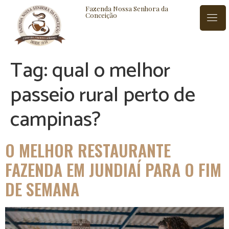
Fazenda Nossa Senhora da
Conceição
Tag:
qual o melhor
ISTÓRIA
BLOG
CONTATO
passeio rural perto de
campinas?
O MELHOR RESTAURANTE
FAZENDA EM JUNDIAÍ PARA O FIM
DE SEMANA