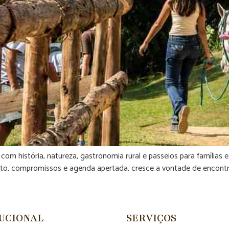
om história, natureza, gastronomia rural e passeios para famílias 
sito, compromissos e agenda apertada, cresce a vontade de encontr
TUCIONAL
SERVIÇOS