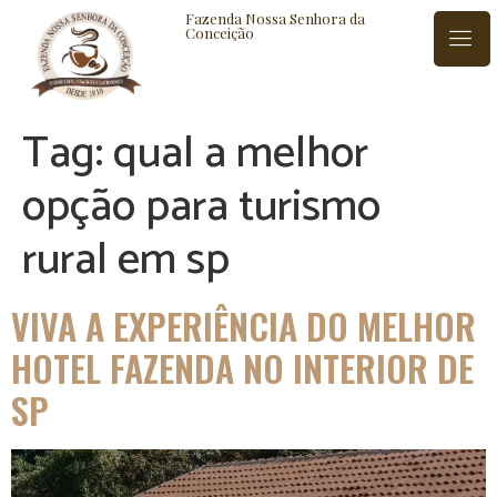
Fazenda Nossa Senhora da
Conceição
Tag:
qual a melhor
ISTÓRIA
BLOG
CONTATO
opção para turismo
rural em sp
VIVA A EXPERIÊNCIA DO MELHOR
HOTEL FAZENDA NO INTERIOR DE
SP