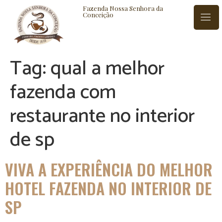
Fazenda Nossa Senhora da
Conceição
Tag:
qual a melhor
ISTÓRIA
BLOG
CONTATO
fazenda com
restaurante no interior
de sp
VIVA A EXPERIÊNCIA DO MELHOR
HOTEL FAZENDA NO INTERIOR DE
SP