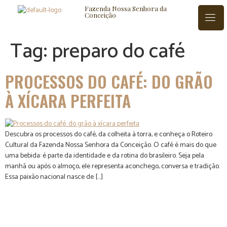
Fazenda Nossa Senhora da
Conceição
Tag:
preparo do café
ISTÓRIA
BLOG
CONTATO
PROCESSOS DO CAFÉ: DO GRÃO
À XÍCARA PERFEITA
Descubra os processos do café, da colheita à torra, e conheça o Roteiro
Cultural da Fazenda Nossa Senhora da Conceição. O café é mais do que
uma bebida: é parte da identidade e da rotina do brasileiro. Seja pela
manhã ou após o almoço, ele representa aconchego, conversa e tradição.
Essa paixão nacional nasce de […]