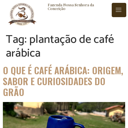
Fazenda Nossa Senhora da
Conceição
Tag:
plantação de café
ISTÓRIA
BLOG
CONTATO
arábica
O QUE É CAFÉ ARÁBICA: ORIGEM,
SABOR E CURIOSIDADES DO
GRÃO