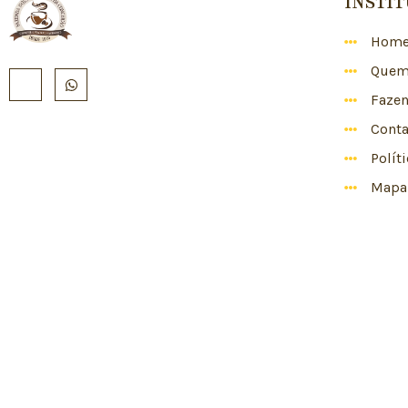
INSTI
Hom
Quem
Faze
Conta
Polít
Mapa 