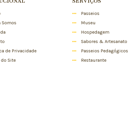
TUCIONAL
SERVIÇOS
e
Passeios
 Somos
Museu
nda
Hospedagem
to
Sabores & Artesanato
ica de Privacidade
Passeios Pedagógicos
do Site
Restaurante