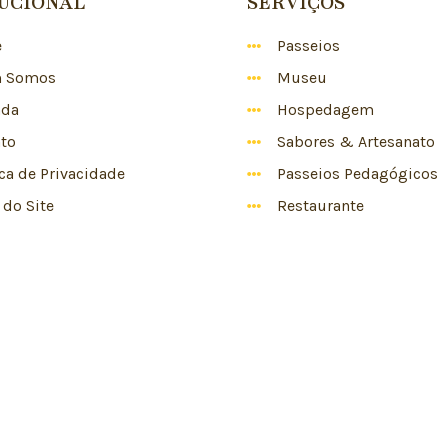
TUCIONAL
SERVIÇOS
e
Passeios
 Somos
Museu
nda
Hospedagem
to
Sabores & Artesanato
ica de Privacidade
Passeios Pedagógicos
do Site
Restaurante