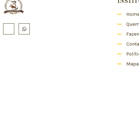
INSTI
Hom
Quem
Faze
Conta
Polít
Mapa 