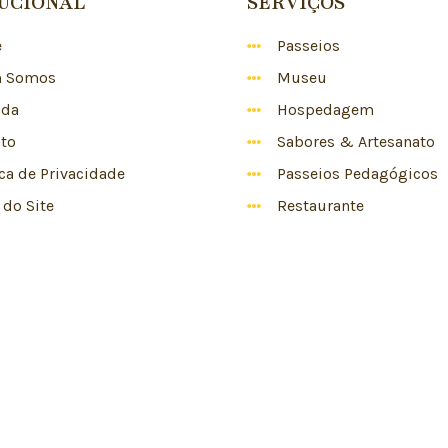
TUCIONAL
SERVIÇOS
e
Passeios
 Somos
Museu
nda
Hospedagem
to
Sabores & Artesanato
ica de Privacidade
Passeios Pedagógicos
do Site
Restaurante