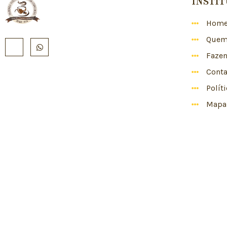
INSTI
Hom
Quem
Faze
Conta
Polít
Mapa 