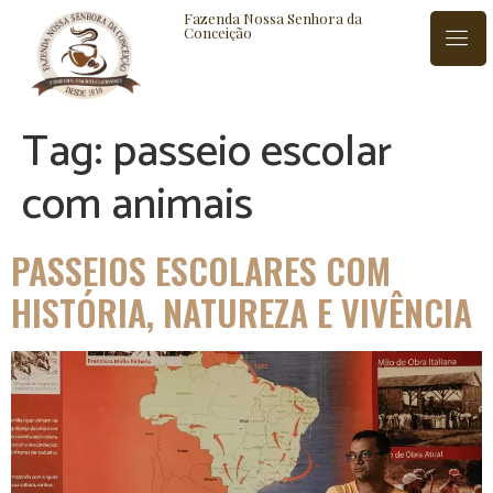
Fazenda Nossa Senhora da
Conceição
Tag:
passeio escolar
ISTÓRIA
BLOG
CONTATO
com animais
PASSEIOS ESCOLARES COM
HISTÓRIA, NATUREZA E VIVÊNCIA