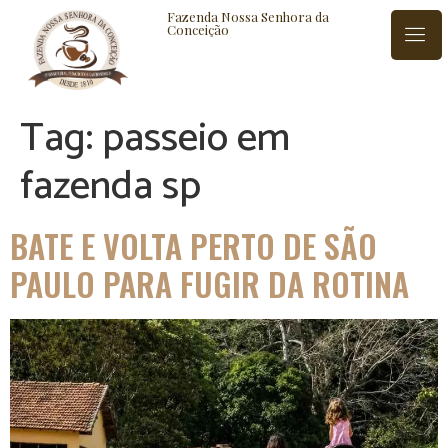
Fazenda Nossa Senhora da
Conceição
Tag:
passeio em
ISTÓRIA
BLOG
CONTATO
fazenda sp
BATE E VOLTA PERTO DE SÃO
PAULO PARA FUGIR DA ROTINA