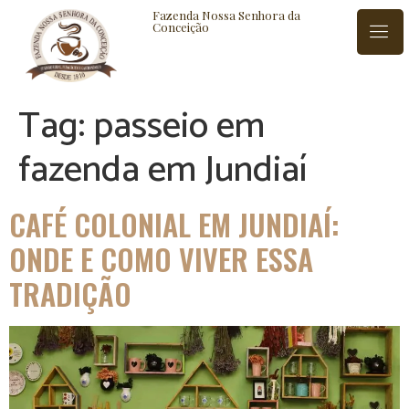
Fazenda Nossa Senhora da
Conceição
Tag:
passeio em
ISTÓRIA
BLOG
CONTATO
fazenda em Jundiaí
CAFÉ COLONIAL EM JUNDIAÍ:
ONDE E COMO VIVER ESSA
TRADIÇÃO