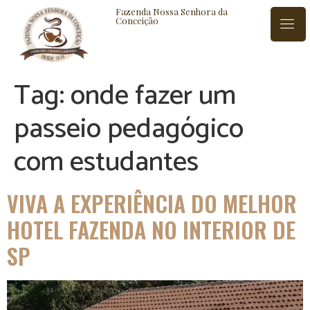
Fazenda Nossa Senhora da
Conceição
Tag:
onde fazer um
ISTÓRIA
BLOG
CONTATO
passeio pedagógico
com estudantes
VIVA A EXPERIÊNCIA DO MELHOR
HOTEL FAZENDA NO INTERIOR DE
SP