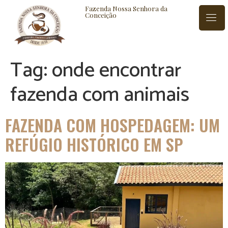
Fazenda Nossa Senhora da
Conceição
Tag:
onde encontrar
ISTÓRIA
BLOG
CONTATO
fazenda com animais
FAZENDA COM HOSPEDAGEM: UM
REFÚGIO HISTÓRICO EM SP