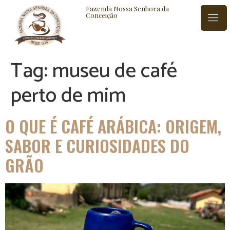
Fazenda Nossa Senhora da
Conceição
Tag:
museu de café
ISTÓRIA
BLOG
CONTATO
perto de mim
O QUE É CAFÉ ARÁBICA: ORIGEM,
SABOR E CURIOSIDADES DO
GRÃO