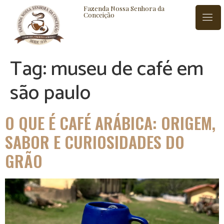
Fazenda Nossa Senhora da
Conceição
Tag:
museu de café em
ISTÓRIA
BLOG
CONTATO
são paulo
O QUE É CAFÉ ARÁBICA: ORIGEM,
SABOR E CURIOSIDADES DO
GRÃO