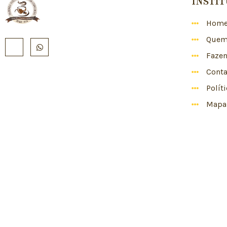
INSTI
Hom
Quem
Faze
Conta
Polít
Mapa 