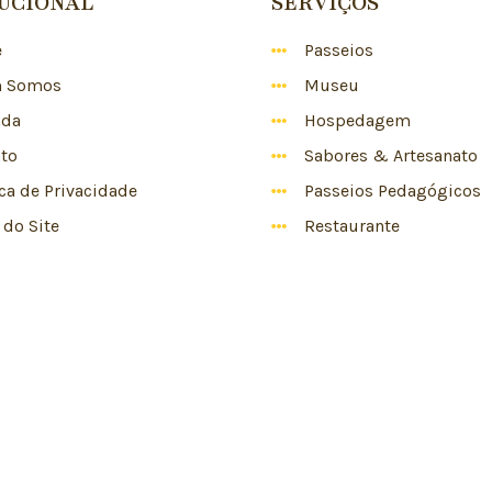
TUCIONAL
SERVIÇOS
e
Passeios
 Somos
Museu
nda
Hospedagem
to
Sabores & Artesanato
ica de Privacidade
Passeios Pedagógicos
do Site
Restaurante