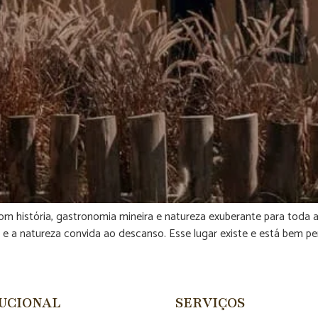
om história, gastronomia mineira e natureza exuberante para toda 
 e a natureza convida ao descanso. Esse lugar existe e está bem p
TUCIONAL
SERVIÇOS