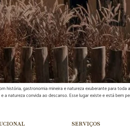
om história, gastronomia mineira e natureza exuberante para toda 
 e a natureza convida ao descanso. Esse lugar existe e está bem p
TUCIONAL
SERVIÇOS