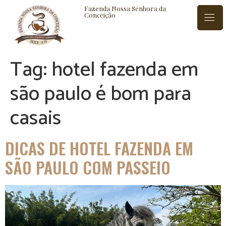
Fazenda Nossa Senhora da
Conceição
Tag:
hotel fazenda em
ISTÓRIA
BLOG
CONTATO
são paulo é bom para
casais
DICAS DE HOTEL FAZENDA EM
SÃO PAULO COM PASSEIO