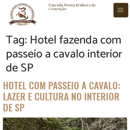
Fazenda Nossa Senhora da
Conceição
Tag:
Hotel fazenda com
ISTÓRIA
BLOG
CONTATO
passeio a cavalo interior
de SP
HOTEL COM PASSEIO A CAVALO:
LAZER E CULTURA NO INTERIOR
DE SP