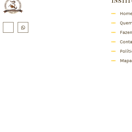
INSTI
Hom
Quem
Faze
Conta
Polít
Mapa 