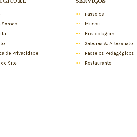
TUCIONAL
SERVIÇOS
e
Passeios
 Somos
Museu
nda
Hospedagem
to
Sabores & Artesanato
ica de Privacidade
Passeios Pedagógicos
do Site
Restaurante