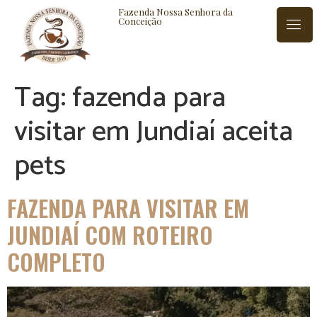
Fazenda Nossa Senhora da
Conceição
Tag:
fazenda para
ISTÓRIA
BLOG
CONTATO
visitar em Jundiaí aceita
pets
FAZENDA PARA VISITAR EM
JUNDIAÍ COM ROTEIRO
COMPLETO