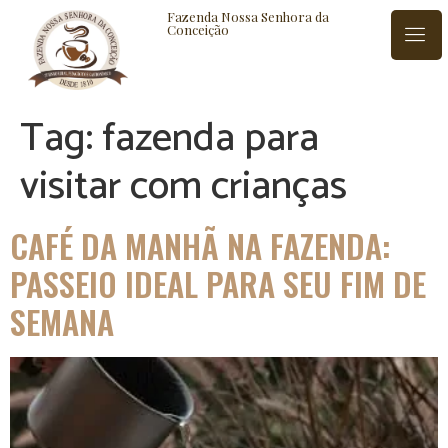
Fazenda Nossa Senhora da
Conceição
Tag:
fazenda para
ISTÓRIA
BLOG
CONTATO
visitar com crianças
CAFÉ DA MANHÃ NA FAZENDA:
PASSEIO IDEAL PARA SEU FIM DE
SEMANA