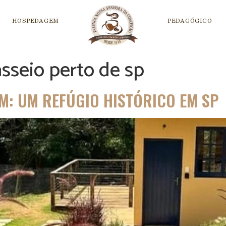
HOSPEDAGEM
PEDAGÓGICO
sseio perto de sp
: UM REFÚGIO HISTÓRICO EM SP