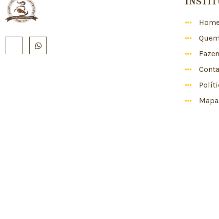
INSTI
Hom
Quem
Faze
Conta
Polít
Mapa 