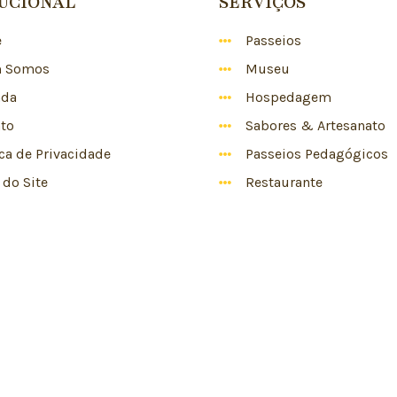
TUCIONAL
SERVIÇOS
e
Passeios
 Somos
Museu
nda
Hospedagem
to
Sabores & Artesanato
ica de Privacidade
Passeios Pedagógicos
do Site
Restaurante