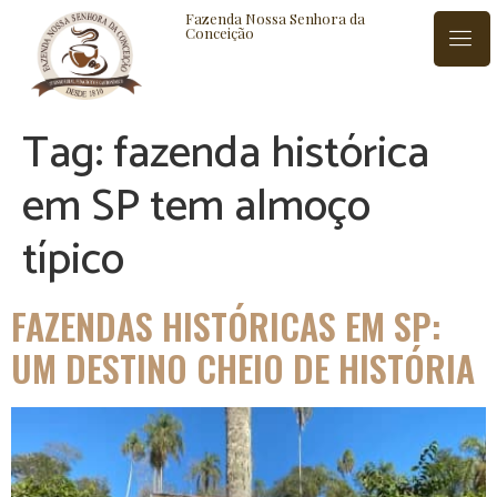
Fazenda Nossa Senhora da
Conceição
Tag:
fazenda histórica
ISTÓRIA
BLOG
CONTATO
em SP tem almoço
típico
FAZENDAS HISTÓRICAS EM SP:
UM DESTINO CHEIO DE HISTÓRIA