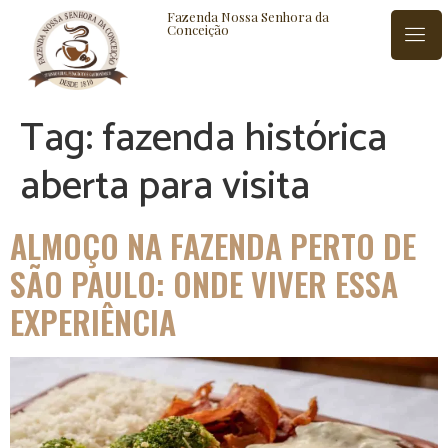
Fazenda Nossa Senhora da
Conceição
Tag:
fazenda histórica
ISTÓRIA
BLOG
CONTATO
aberta para visita
ALMOÇO NA FAZENDA PERTO DE
SÃO PAULO: ONDE VIVER ESSA
EXPERIÊNCIA